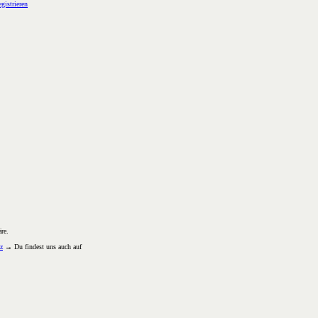
gistrieren
re.
z
→ Du findest uns auch auf