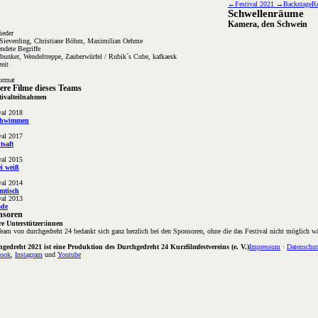
←
Festival
2021
→
Backstage
Re
Schwellenräume
Kamera, den Schwein
ieder
Sieverding, Christiane Böhm, Maximilian Oehme
ndete Begriffe
unker, Wendeltreppe, Zauberwürfel / Rubik´s Cube, kafkaesk
zeit
ormat
ere Filme dieses Teams
tivalteilnahmen
val 2018
chwimmen
val 2017
tsaft
val 2015
i weiß
val 2014
mtisch
val 2013
ade
nsoren
e Unterstützer:innen
eam von durchgedreht 24 bedankt sich ganz herzlich bei den Sponsoren, ohne die das Festival nicht möglich wä
gedreht 2021 ist eine Produktion des Durchgedreht 24 Kurzfilmfestvereins (e. V.)
Impressum
·
Datenschut
book
,
Instagram
und
Youtube