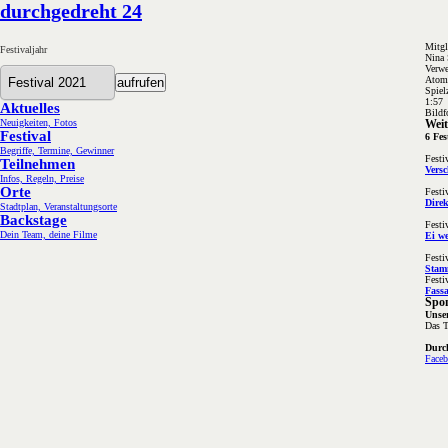
durchgedreht 24
Mitgl
Festivaljahr
Nina 
Verwe
Atomb
aufrufen
Spiel
1:57
Aktuelles
Bildf
Neuigkeiten, Fotos
Weit
Festival
6 Fes
Begriffe, Termine, Gewinner
Festi
Teilnehmen
Vers
Infos, Regeln, Preise
Orte
Festi
Direk
Stadtplan, Veranstaltungsorte
Backstage
Festi
Dein Team, deine Filme
Ei we
Festi
Stam
Festi
Fass
Spo
Unser
Das T
Durch
Face