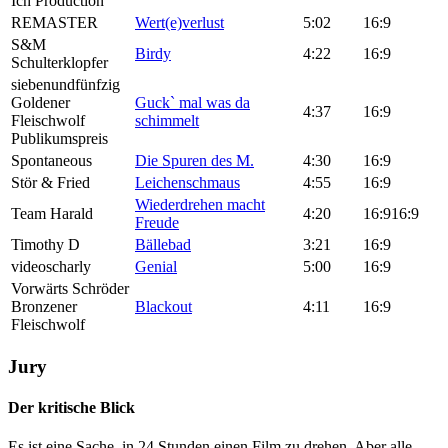
Ich Production
REMASTER
Wert(e)verlust
5:02
16:9
S&M
Birdy
4:22
16:9
Schulterklopfer
siebenundfünfzig
Goldener
Guck` mal was da
4:37
16:9
Fleischwolf
schimmelt
Publikumspreis
Spontaneous
Die Spuren des M.
4:30
16:9
Stör & Fried
Leichenschmaus
4:55
16:9
Wiederdrehen macht
Team Harald
4:20
16:916:9
Freude
Timothy D
Bällebad
3:21
16:9
videoscharly
Genial
5:00
16:9
Vorwärts Schröder
Bronzener
Blackout
4:11
16:9
Fleischwolf
Jury
Der kritische Blick
Es ist eine Sache, in 24 Stunden einen Film zu drehen. Aber alle