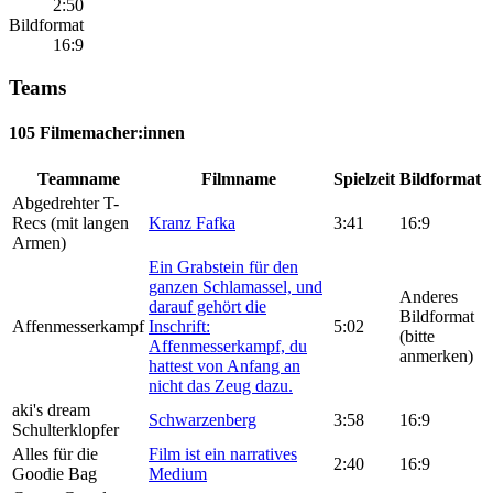
2:50
Bildformat
16:9
Teams
105 Filmemacher:innen
Teamname
Filmname
Spielzeit
Bildformat
Abgedrehter T-
Recs (mit langen
Kranz Fafka
3:41
16:9
Armen)
Ein Grabstein für den
ganzen Schlamassel, und
Anderes
darauf gehört die
Bildformat
Affenmesserkampf
Inschrift:
5:02
(bitte
Affenmesserkampf, du
anmerken)
hattest von Anfang an
nicht das Zeug dazu.
aki's dream
Schwarzenberg
3:58
16:9
Schulterklopfer
Alles für die
Film ist ein narratives
2:40
16:9
Goodie Bag
Medium