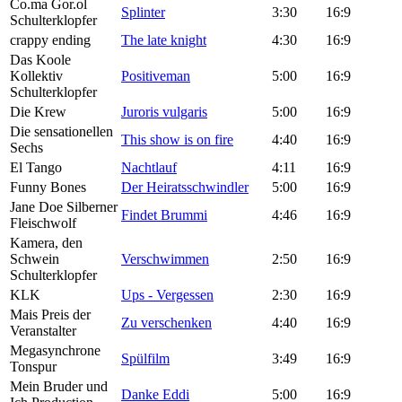
Co.ma Gor.ol
Splinter
3:30
16:9
Schulterklopfer
crappy ending
The late knight
4:30
16:9
Das Koole
Kollektiv
Positiveman
5:00
16:9
Schulterklopfer
Die Krew
Juroris vulgaris
5:00
16:9
Die sensationellen
This show is on fire
4:40
16:9
Sechs
El Tango
Nachtlauf
4:11
16:9
Funny Bones
Der Heiratsschwindler
5:00
16:9
Jane Doe
Silberner
Findet Brummi
4:46
16:9
Fleischwolf
Kamera, den
Schwein
Verschwimmen
2:50
16:9
Schulterklopfer
KLK
Ups - Vergessen
2:30
16:9
Mais
Preis der
Zu verschenken
4:40
16:9
Veranstalter
Megasynchrone
Spülfilm
3:49
16:9
Tonspur
Mein Bruder und
Danke Eddi
5:00
16:9