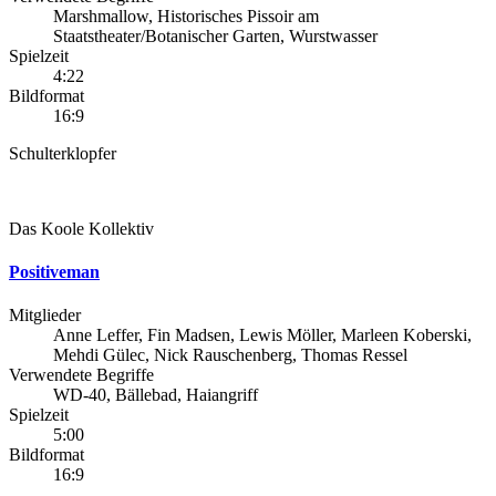
Marshmallow, Historisches Pissoir am
Staatstheater/Botanischer Garten, Wurstwasser
Spielzeit
4:22
Bildformat
16:9
Schulterklopfer
Das Koole Kollektiv
Positiveman
Mitglieder
Anne Leffer, Fin Madsen, Lewis Möller, Marleen Koberski,
Mehdi Gülec, Nick Rauschenberg, Thomas Ressel
Verwendete Begriffe
WD-40, Bällebad, Haiangriff
Spielzeit
5:00
Bildformat
16:9