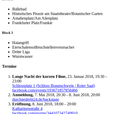
Bällebad
Historisches
Pissoir am
Staatstheater/Botanischer
Garten
Amalienplatz/Am
Alienplatz
Frankfurter
Platz/Frankie
Block 3
Haiangriff
Eierschalensollbruchstellenverursacher
Dritte Liga
Wurstwasser
Termine
Lange Nacht der kurzen Filme,
23. Januar 2018, 19:30 –
23:00
Schlossplatz 1 (Schloss Braunschweig / Roter Saal)
facebook.com/events/193671857858466
Anmeldung,
7. Mai 2018, 20:30 – 8. Juni 2018, 20:00
durchgedreht24.de/backstage
Eröffnung,
8. Juni 2018, 18:00 – 20:00
Katharinenstraße 4
facebook.com/events/344107342749910