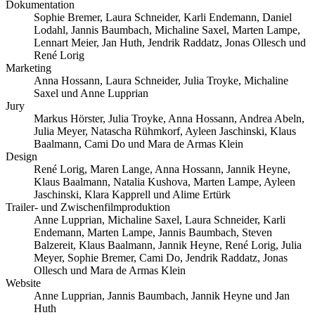
Dokumentation
Sophie Bremer, Laura Schneider, Karli Endemann, Daniel
Lodahl, Jannis Baumbach, Michaline Saxel, Marten Lampe,
Lennart Meier, Jan Huth, Jendrik Raddatz, Jonas Ollesch und
René Lorig
Marketing
Anna Hossann, Laura Schneider, Julia Troyke, Michaline
Saxel und Anne Lupprian
Jury
Markus Hörster, Julia Troyke, Anna Hossann, Andrea Abeln,
Julia Meyer, Natascha Rühmkorf, Ayleen Jaschinski, Klaus
Baalmann, Cami Do und Mara de Armas Klein
Design
René Lorig, Maren Lange, Anna Hossann, Jannik Heyne,
Klaus Baalmann, Natalia Kushova, Marten Lampe, Ayleen
Jaschinski, Klara Kapprell und Alime Ertürk
Trailer- und Zwischenfilmproduktion
Anne Lupprian, Michaline Saxel, Laura Schneider, Karli
Endemann, Marten Lampe, Jannis Baumbach, Steven
Balzereit, Klaus Baalmann, Jannik Heyne, René Lorig, Julia
Meyer, Sophie Bremer, Cami Do, Jendrik Raddatz, Jonas
Ollesch und Mara de Armas Klein
Website
Anne Lupprian, Jannis Baumbach, Jannik Heyne und Jan
Huth