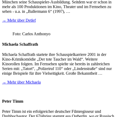
München seine Schauspieler-Ausbildung. Seitdem war er schon in
mehr als 100 Produktionen im Kino, Theater und im Fernsehen zu
sehen - u.a. in „Ballermann 6“ (1997), …
→ Mehr über Detlef
Foto: Carlos Anthonyo
Michaela Schaffrath
Michaela Schaffrath startete ihre Schauspielkarriere 2001 in der
Kino-Krimikomödie „Der tote Taucher im Wald“. Weitere
Kinorollen folgten. Im Fernsehen spielte sie bereits in zahlreichen
Serien mit: „Tatort“, „Polizeiruf 110“ oder „Lindenstraße“ sind nur
einige Beispiele für ihre Vielseitigkeit. Große Bekanntheit …
→ Mehr über Michaela
Peter Timm
Peter Timm ist ein erfolgreicher deutscher Filmregisseur und
Drehbuchautor. Der 67jährige stammt aus Ostberlin, wo er Russisch